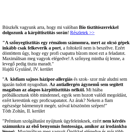
Büszkék vagyunk arra, hogy mi valóban
Bio tisztítószerekkel
dolgozunk a kárpittisztítás során
!
Részletek >>
"A szőnyegtisztítás egy rémálom számomra, mert az olcsó gépek
inkább csak felkeverik a port
, a foltokról nem is beszélve. Ezért
döntöttem úgy, hogy egy profi csapatra bízom most ezt a feladatot.
Maximálisan meg vagyok elégedve! A szőnyeg mintha új lenne, a
levegő pedig tiszta maradt."
Hajdú Gyuláné, IV. kerület
"
A kisfiam sajnos házipor-allergiás
és szok- szor már aludni sem
igazán tudott nyugodtan.
Az antiallergén ágynemű sem segített
magában az alapos kárpittiszttítás nélkül.
Mi hiába
próbálkoztunk több mindennel, egyik sem hozott valódi megoldást,
ezért kerestünk egy proficsapatatot. Az árak? Nekem a fiam
egészsége bármennyit megér, szóval köszönöm szépen!"
Tóth Zoltán, II. kerület
"Prémium szolgáltatást nyújtunk ügyfeleinknek, ezért
nem kérdés
számunkra az első benyomás fontossága, amikor az irodánkba
lépne
k. Maximálisan meg vagyok Önökkel elégedve és már több