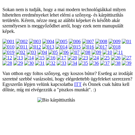
Sokan nem is tudják, hogy a mai modern technológiákkal milyen
hihetelten eredményeket lehet elérni a szőnyeg- és kárpittisztítás
területén. Kérem, nézze meg az alábbi képeket és később akár
személyesen is meggyőződhet arról, hogy ezek nem manupulált
képek.
Van otthon egy foltos szőnyeg, egy koszos bútor? Esetleg az irodáját
szeretné szebbé varázsolni, hogy elégedettebb ügyfeleket szerezzen?
Egyszerűn lépjen velünk kapcsolatba
ITT
és Önnek csak hátra kell
dőlnie, míg mi elvégezzük a "piszkos munkát". :)