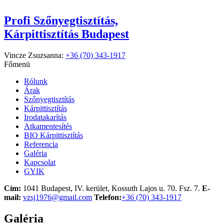
Profi Szőnyegtisztítás,
Kárpittisztítás Budapest
Vincze Zsuzsanna:
+36 (70) 343-1917
Főmenü
Rólunk
Árak
Szőnyegtisztítás
Kárpittisztítás
Irodatakarítás
Atkamentesítés
BIO Kárpittisztítás
Referencia
Galéria
Kapcsolat
GYIK
Cím:
1041 Budapest, IV. kerület, Kossuth Lajos u. 70. Fsz. 7.
E-
mail:
vzsj1976@gmail.com
Telefon:
+36 (70) 343-1917
Galéria