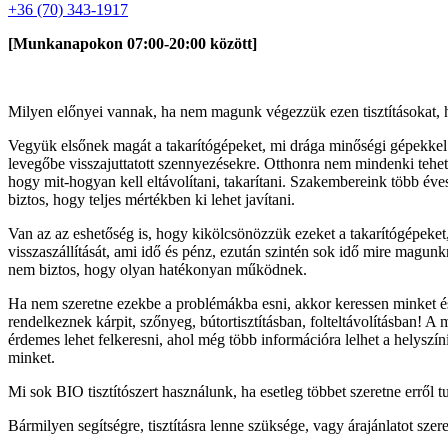
+36 (70) 343-1917
[Munkanapokon 07:00-20:00 között]
Milyen előnyei vannak, ha nem magunk végezzük ezen tisztításokat,
Vegyük elsőnek magát a takarítógépeket, mi drága minőségi gépekkel 
levegőbe visszajuttatott szennyezésekre. Otthonra nem mindenki teh
hogy mit-hogyan kell eltávolítani, takarítani. Szakembereink több év
biztos, hogy teljes mértékben ki lehet javítani.
Van az az eshetőség is, hogy kikölcsönözzük ezeket a takarítógépeket
visszaszállítását, ami idő és pénz, ezután szintén sok idő mire magu
nem biztos, hogy olyan hatékonyan működnek.
Ha nem szeretne ezekbe a problémákba esni, akkor keressen minket é
rendelkeznek kárpit, szőnyeg, bútortisztításban, folteltávolításban! 
érdemes lehet felkeresni, ahol még több információra lelhet a helyszín
minket.
Mi sok BIO tisztítószert használunk, ha esetleg többet szeretne erről 
Bármilyen segítségre, tisztításra lenne szüksége, vagy árajánlatot sze