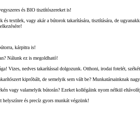
gyszeres és BIO tisztítószereket is!
 és textilek, vagy akár a bútorok takarítására, tisztítására, de ugyan
elkezésére!
torra, kárpitra is!
ban? Nálunk ez is megoldható!
ága! Vizes, nedves takarítással dolgozunk. Otthoni, irodai fotelét, székét
karítószert kipróbált, de semelyik sem vált be? Munkatársainknak nagy 
kén vagy valamelyik bútorán? Ezeket kollégáink nyom nélkül eltávolít
tt helyszínre és precíz gyors munkát végzünk!