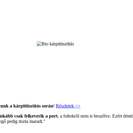
zunk a kárpittisztítás során
!
Részletek >>
nkább csak felkeverik a port
, a foltokról nem is beszélve. Ezért dön
gő pedig tiszta maradt."