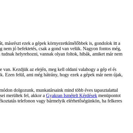
t, másrészt ezek a gépek környezetkímélőbbek is, gondolok itt a
g nem jó befektetés, csak a gond van velük. Nagyon fontos még,
em tudnak helyrehozni, vannak olyan foltok, hibák, amiket már nem
 van. Kezdjük az elején, meg kell oldani valahogy a gép el és
gok. Ezen felül, ami még hátrány, hogy ezek a gépek már nem újak,
 módon dolgozunk, munkatársaink mind több éves tapasztalattal
sei merültek fel, akkor a
Gyakran Ismételt Kérdések
menüpontot
ájékoztatás telefonon vagy bármelyik elérhetőségünkön, ha felkeres