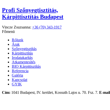
Profi Szőnyegtisztítás,
Kárpittisztítás Budapest
Vincze Zsuzsanna:
+36 (70) 343-1917
Főmenü
Rólunk
Árak
Szőnyegtisztítás
Kárpittisztítás
Irodatakarítás
Atkamentesítés
BIO Kárpittisztítás
Referencia
Galéria
Kapcsolat
GYIK
Cím:
1041 Budapest, IV. kerület, Kossuth Lajos u. 70. Fsz. 7.
E-mail