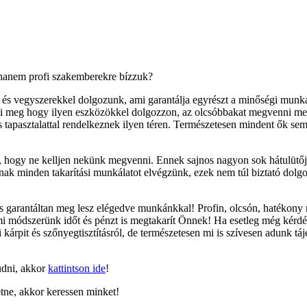
 hanem profi szakemberekre bízzuk?
és vegyszerekkel dolgozunk, ami garantálja egyrészt a minőségi munká
eti meg hogy ilyen eszközökkel dolgozzon, az olcsóbbakat megvenni me
es tapasztalattal rendelkeznek ilyen téren. Természetesen mindent ők s
, hogy ne kelljen nekünk megvenni. Ennek sajnos nagyon sok hátulütője
nknak minden takarítási munkálatot elvégzünk, ezek nem túl biztató dol
s garantáltan meg lesz elégedve munkánkkal! Profin, olcsón, hatékony
A mi módszerünk időt és pénzt is megtakarít Önnek! Ha esetleg még kérdé
i kárpit és szőnyegtisztításról, de természetesen mi is szívesen adunk t
tudni, akkor
kattintson ide
!
retne, akkor keressen minket!