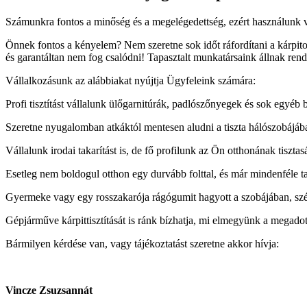
Számunkra fontos a minőség és a megelégedettség, ezért használunk ve
Önnek fontos a kényelem? Nem szeretne sok időt ráfordítani a kárpitok
és garantáltan nem fog csalódni! Tapasztalt munkatársaink állnak rend
Vállalkozásunk az alábbiakat nyújtja Ügyfeleink számára:
Profi tisztítást vállalunk ülőgarnitúrák, padlószőnyegek és sok egyéb bú
Szeretne nyugalomban atkáktól mentesen aludni a tiszta hálószobájá
Vállalunk irodai takarítást is, de fő profilunk az Ön otthonának tisztas
Esetleg nem boldogul otthon egy durvább folttal, és már mindenféle ta
Gyermeke vagy egy rosszakarója rágógumit hagyott a szobájában, szé
Gépjárműve kárpittisztítását is ránk bízhatja, mi elmegyünk a megado
Bármilyen kérdése van, vagy tájékoztatást szeretne akkor hívja:
Vincze Zsuzsannát