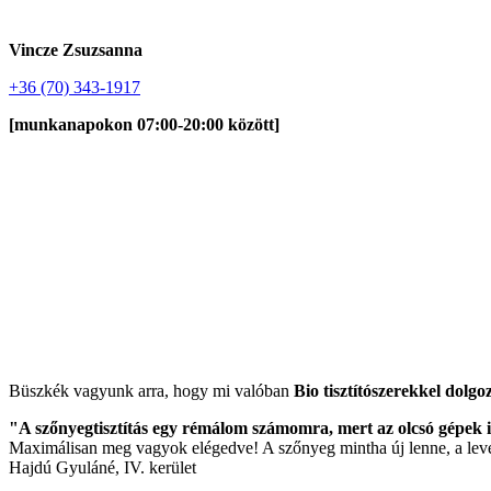
Vincze Zsuzsanna
+36 (70) 343-1917
[munkanapokon 07:00-20:00 között]
Büszkék vagyunk arra, hogy mi valóban
Bio tisztítószerekkel dolgo
"A szőnyegtisztítás egy rémálom számomra, mert az olcsó gépek i
Maximálisan meg vagyok elégedve! A szőnyeg mintha új lenne, a leve
Hajdú Gyuláné, IV. kerület