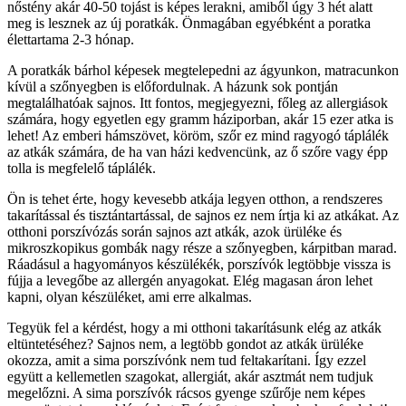
nőstény akár 40-50 tojást is képes lerakni, amiből úgy 3 hét alatt
meg is lesznek az új poratkák. Önmagában egyébként a poratka
élettartama 2-3 hónap.
A poratkák bárhol képesek megtelepedni az ágyunkon, matracunkon
kívül a szőnyegben is előfordulnak. A házunk sok pontján
megtalálhatóak sajnos. Itt fontos, megjegyezni, főleg az allergiások
számára, hogy egyetlen egy gramm háziporban, akár 15 ezer atka is
lehet! Az emberi hámszövet, köröm, szőr ez mind ragyogó táplálék
az atkák számára, de ha van házi kedvencünk, az ő szőre vagy épp
tolla is megfelelő táplálék.
Ön is tehet érte, hogy kevesebb atkája legyen otthon, a rendszeres
takarítással és tisztántartással, de sajnos ez nem írtja ki az atkákat. Az
otthoni porszívózás során sajnos azt atkák, azok ürüléke és
mikroszkopikus gombák nagy része a szőnyegben, kárpitban marad.
Ráadásul a hagyományos készülékék, porszívók legtöbbje vissza is
fújja a levegőbe az allergén anyagokat. Elég magasan áron lehet
kapni, olyan készüléket, ami erre alkalmas.
Tegyük fel a kérdést, hogy a mi otthoni takarításunk elég az atkák
eltüntetéséhez? Sajnos nem, a legtöbb gondot az atkák ürüléke
okozza, amit a sima porszívónk nem tud feltakarítani. Így ezzel
együtt a kellemetlen szagokat, allergiát, akár asztmát nem tudjuk
megelőzni. A sima porszívók rácsos gyenge szűrője nem képes