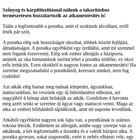
Szőnyeg és kárpittisztításnál nálunk a takarításhoz
természetesen hozzátartozik az atkamentesítés is!
Talán a legfontosabb a poratka, amit el szoktunk távolítani, erről
írnék pár szót.
A poratka elég sok bosszúságot okozhat, többek között fejfájást,
álmatlanságot. A poratka egyébként egy ízeltlábú, amit mi szemmel
nem fogunk észrevenni. Elég sok ember allergiás a háziporra,
aminek az oka kimutatások szerint lehet a poratka ürüléke, ez okoz
erős irritációt. Ezen okokból is nagyon fontos az atkamentesítés! Ha
szeretne megszabadulni a poratkáktól, keressen minket, nem fog
csalódni!
Azt atkák elég hamar meg tudnak telepedni, ágyunkban,
matracunkban, ha veszünk egy új bútordarabot otthonra, azt
nagyjából 4 hónap alatt belakják az atkák. Gondolom 4 havonta
meg azért senki se szeretne új ágyat vagy matracot venni. Maga az
atka az emberi bőrhámból táplálkozik, amit mi naponta levedlünk.
Atkából egyébként nagyon sok fajta van, a poratkának is számos
rokona létezik. Említettem az allergiát, amibe nagy szerepe van az
atkáknak, a két legfontosabb a lisztatka és a valódi házipor atka. A
poratka gyorsan, sokat szaporodik, ezért is nehéz elbánni vele, egy