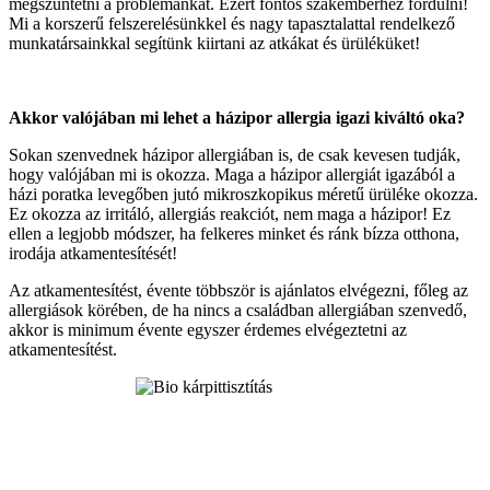
megszüntetni a problémánkat. Ezért fontos szakemberhez fordulni!
Mi a korszerű felszerelésünkkel és nagy tapasztalattal rendelkező
munkatársainkkal segítünk kiirtani az atkákat és ürüléküket!
Akkor valójában mi lehet a házipor allergia igazi kiváltó oka?
Sokan szenvednek házipor allergiában is, de csak kevesen tudják,
hogy valójában mi is okozza. Maga a házipor allergiát igazából a
házi poratka levegőben jutó mikroszkopikus méretű ürüléke okozza.
Ez okozza az irritáló, allergiás reakciót, nem maga a házipor! Ez
ellen a legjobb módszer, ha felkeres minket és ránk bízza otthona,
irodája atkamentesítését!
Az atkamentesítést, évente többször is ajánlatos elvégezni, főleg az
allergiások körében, de ha nincs a családban allergiában szenvedő,
akkor is minimum évente egyszer érdemes elvégeztetni az
atkamentesítést.