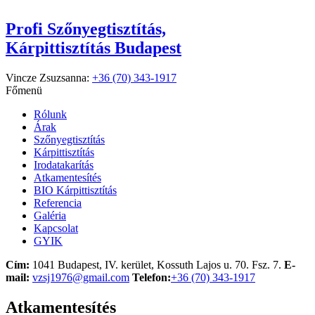
Profi Szőnyegtisztítás,
Kárpittisztítás Budapest
Vincze Zsuzsanna:
+36 (70) 343-1917
Főmenü
Rólunk
Árak
Szőnyegtisztítás
Kárpittisztítás
Irodatakarítás
Atkamentesítés
BIO Kárpittisztítás
Referencia
Galéria
Kapcsolat
GYIK
Cím:
1041 Budapest, IV. kerület, Kossuth Lajos u. 70. Fsz. 7.
E-
mail:
vzsj1976@gmail.com
Telefon:
+36 (70) 343-1917
Atkamentesítés