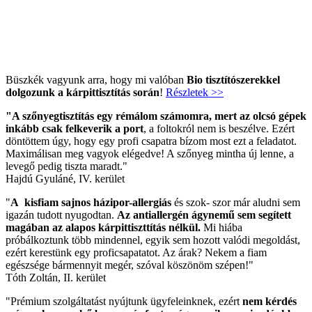
Büszkék vagyunk arra, hogy mi valóban
Bio tisztítószerekkel
dolgozunk a kárpittisztítás során
!
Részletek >>
"A szőnyegtisztítás egy rémálom számomra, mert az olcsó gépek
inkább csak felkeverik a port
, a foltokról nem is beszélve. Ezért
döntöttem úgy, hogy egy profi csapatra bízom most ezt a feladatot.
Maximálisan meg vagyok elégedve! A szőnyeg mintha új lenne, a
levegő pedig tiszta maradt."
Hajdú Gyuláné, IV. kerület
"
A kisfiam sajnos házipor-allergiás
és szok- szor már aludni sem
igazán tudott nyugodtan.
Az antiallergén ágynemű sem segített
magában az alapos kárpittiszttítás nélkül.
Mi hiába
próbálkoztunk több mindennel, egyik sem hozott valódi megoldást,
ezért kerestünk egy proficsapatatot. Az árak? Nekem a fiam
egészsége bármennyit megér, szóval köszönöm szépen!"
Tóth Zoltán, II. kerület
"Prémium szolgáltatást nyújtunk ügyfeleinknek, ezért
nem kérdés