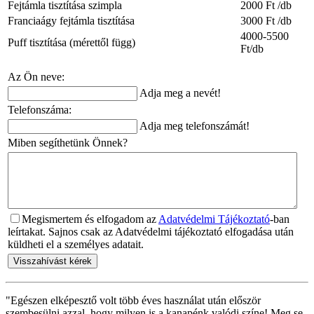
Fejtámla tisztítása szimpla
2000 Ft /db
Franciaágy fejtámla tisztítása
3000 Ft /db
4000-5500
Puff tisztítása (mérettől függ)
Ft/db
Az Ön neve:
Adja meg a nevét!
Telefonszáma:
Adja meg telefonszámát!
Miben segíthetünk Önnek?
Megismertem és elfogadom az
Adatvédelmi Tájékoztató
-ban
leírtakat.
Sajnos csak az Adatvédelmi tájékoztató elfogadása után
küldheti el a személyes adatait.
Visszahívást kérek
"Egészen elképesztő volt több éves használat után először
szembesülni azzal, hogy milyen is a kanapénk valódi színe! Meg se