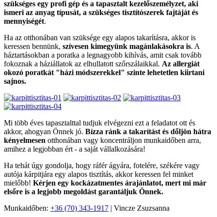
szükséges egy profi gép és a tapasztalt kezelőszemélyzet, aki
ismeri az anyag típusát, a szükséges tisztítószerek fajtáját és
mennyiségét
.
Ha az otthonában van szüksége egy alapos takarításra, akkor is
keressen bennünk,
szívesen kimegyünk magánlakásokra is
. A
háztartásokban a poratka a legnagyobb kihívás, amit csak tovább
fokoznak a háziállatok az elhullatott szőrszálaikkal.
Az allergiát
okozó poratkát "házi módszerekkel" szinte lehetetlen kiirtani
sajnos.
Mi több éves tapasztalttal tudjuk elvégezni ezt a feladatot ott és
akkor, ahogyan Önnek jó.
Bízza ránk a takarítást és dőljön hátra
kényelmesen
otthonában vagy koncentráljon munkaidőben arra,
amihez a legjobban ért - a saját vállalkozására!
Ha tehát úgy gondolja, hogy ráfér ágyára, fotelére, székére vagy
autója kárpitjára egy alapos tisztítás, akkor keressen fel minket
mielőbb!
Kérjen egy kockázatmentes árajánlatot, mert mi már
elsőre is a legjobb megoldást garantáljuk Önnek.
Munkaidőben:
+36 (70) 343-1917
| Vincze Zsuzsanna