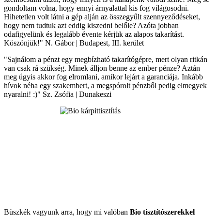
gondoltam volna, hogy ennyi árnyalattal kis fog világosodni.
Hihetetlen volt látni a gép alján az összegyűlt szennyeződéseket,
hogy nem tudtuk azt eddig kiszedni belőle? Azóta jobban
odafigyelünk és legalább évente kérjük az alapos takarítást.
Köszönjük!" N. Gábor | Budapest, III. kerület
"Sajnálom a pénzt egy megbízható takarítógépre, mert olyan ritkán
van csak rá szükség. Minek álljon benne az ember pénze? Aztán
meg úgyis akkor fog elromlani, amikor lejárt a garanciája. Inkább
hívok néha egy szakembert, a megspórolt pénzből pedig elmegyek
nyaralni! :)" Sz. Zsófia | Dunakeszi
Büszkék vagyunk arra, hogy mi valóban
Bio tisztítószerekkel