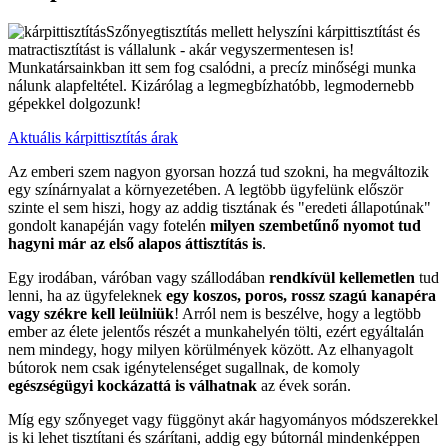
Szőnyegtisztítás mellett helyszíni kárpittisztítást és
matractisztítást is vállalunk - akár vegyszermentesen is!
Munkatársainkban itt sem fog csalódni, a precíz minőségi munka
nálunk alapfeltétel. Kizárólag a legmegbízhatóbb, legmodernebb
gépekkel dolgozunk!
Aktuális kárpittisztítás árak
Az emberi szem nagyon gyorsan hozzá tud szokni, ha megváltozik
egy színárnyalat a környezetében. A legtöbb ügyfelünk először
szinte el sem hiszi, hogy az addig tisztának és "eredeti állapotúnak"
gondolt kanapéján vagy fotelén
milyen szembetűnő nyomot tud
hagyni már az első alapos áttisztítás is
.
Egy irodában, váróban vagy szállodában
rendkívül kellemetlen
tud
lenni, ha az ügyfeleknek
egy koszos, poros, rossz szagú kanapéra
vagy székre kell leülniük
! Arról nem is beszélve, hogy a legtöbb
ember az élete jelentős részét a munkahelyén tölti, ezért egyáltalán
nem mindegy, hogy milyen körülmények között. Az elhanyagolt
bútorok nem csak igénytelenséget sugallnak, de komoly
egészségügyi kockázattá is válhatnak
az évek során.
Míg egy szőnyeget vagy függönyt akár hagyományos módszerekkel
is ki lehet tisztítani és szárítani, addig egy bútornál mindenképpen