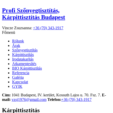
Profi Szőnyegtisztítás,
Kárpittisztítás Budapest
Vincze Zsuzsanna:
+36 (70) 343-1917
Főmenü
Rólunk
Árak
Szőnyegtisztítás
Kárpittisztítás
Irodatakarítás
Atkamentesítés
BIO Kárpittisztítás
Referencia
Galéria
Kapcsolat
GYIK
Cím:
1041 Budapest, IV. kerület, Kossuth Lajos u. 70. Fsz. 7.
E-
mail:
vzsj1976@gmail.com
Telefon:
+36 (70) 343-1917
Kárpittisztítás