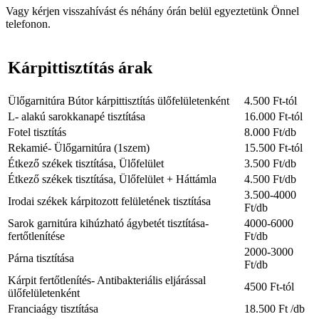
Vagy kérjen visszahívást és néhány órán belül egyeztetünk Önnel
telefonon.
Kárpittisztítás árak
Ülőgarnitúra Bútor kárpittisztítás ülőfelületenként
4.500 Ft-tól
L- alakú sarokkanapé tisztítása
16.000 Ft-tól
Fotel tisztítás
8.000 Ft/db
Rekamié- Ülőgarnitúra (1szem)
15.500 Ft-tól
Étkező székek tisztítása, Ülőfelület
3.500 Ft/db
Étkező székek tisztítása, Ülőfelület + Háttámla
4.500 Ft/db
3.500-4000
Irodai székek kárpitozott felületének tisztítása
Ft/db
Sarok garnitúra kihúzható ágybetét tisztítása-
4000-6000
fertőtlenítése
Ft/db
2000-3000
Párna tisztítása
Ft/db
Kárpit fertőtlenítés- Antibakteriális eljárással
4500 Ft-tól
ülőfelületenként
Franciaágy tisztítása
18.500 Ft /db