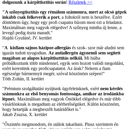
dolgozunk a kárpittisztítás során
!
Részletek >>
"A szőnyegtisztítás egy rémálom számomra, mert az olcsó gépek
inkább csak felkeverik a port
, a foltokról nem is beszélve. Ezért
döntöttem úgy, hogy egy profi csapatra bízom most ezt a feladatot.
Maximálisan meg vagyok elégedve! A szőnyeg mintha új lenne, a
levegő pedig tiszta maradt."
Hajdú Gyuláné, IV. kerület
"
A kisfiam sajnos házipor-allergiás
és szok- szor már aludni sem
igazán tudott nyugodtan.
Az antiallergén ágynemű sem segített
magában az alapos kárpittiszttítás nélkül.
Mi hiába
próbálkoztunk több mindennel, egyik sem hozott valódi megoldást,
ezért kerestünk egy proficsapatatot. Az árak? Nekem a fiam
egészsége bármennyit megér, szóval köszönöm szépen!"
Tóth Zoltán, II. kerület
"Prémium szolgáltatást nyújtunk ügyfeleinknek, ezért
nem kérdés
számunkra az első benyomás fontossága, amikor az irodánkba
lépne
k. Maximálisan meg vagyok Önökkel elégedve és már több
vásárlónknak is megadtam az elérhetőségüket. Külön köszönöm,
hogy betartják a megbeszélt határidőket is."
Jakab Zsuzsa, X. kerület
"Őszintén megmondom, én utálok takarítani. Plusz szerintem én